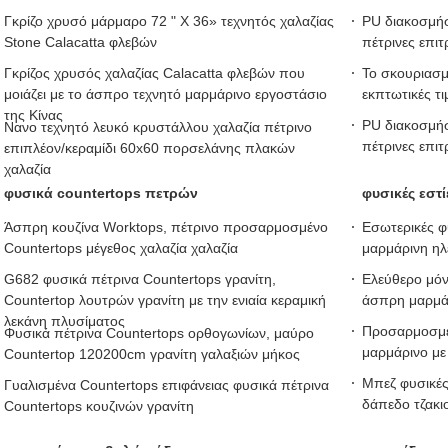
Γκρίζο χρυσό μάρμαρο 72 " Χ 36» τεχνητός χαλαζίας
PU διακοσμήσ
Stone Calacatta φλεβών
πέτρινες επι
Γκρίζος χρυσός χαλαζίας Calacatta φλεβών που
Το σκουριασμ
μοιάζει με το άσπρο τεχνητό μαρμάρινο εργοστάσιο
εκπτωτικές τ
της Κίνας
PU διακοσμήσ
Νανο τεχνητό λευκό κρυστάλλου χαλαζία πέτρινο
πέτρινες επι
επιπλέον/κεραμίδι 60x60 πορσελάνης πλακών
χαλαζία
φυσικά countertops πετρών
φυσικές εστ
Άσπρη κουζίνα Worktops, πέτρινο προσαρμοσμένο
Εσωτερικές φ
Countertops μέγεθος χαλαζία χαλαζία
μαρμάρινη ηλ
G682 φυσικά πέτρινα Countertops γρανίτη,
Ελεύθερο μόν
Countertop λουτρών γρανίτη με την ενιαία κεραμική
άσπρη μαρμάρ
λεκάνη πλυσίματος
Προσαρμοσμέν
Φυσικά πέτρινα Countertops ορθογωνίων, μαύρο
μαρμάρινο με
Countertop 120200cm γρανίτη γαλαξιών μήκος
Μπεζ φυσικές
Γυαλισμένα Countertops επιφάνειας φυσικά πέτρινα
δάπεδο τζακι
Countertops κουζινών γρανίτη