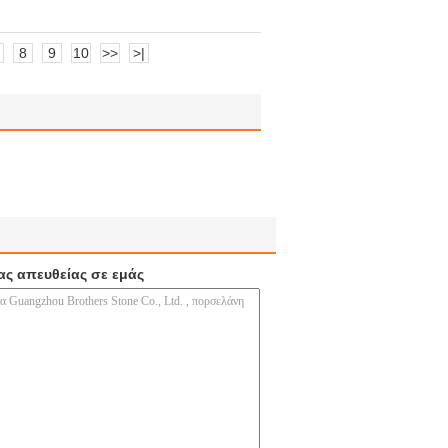
8
9
10
>>
>|
ας απευθείας σε εμάς