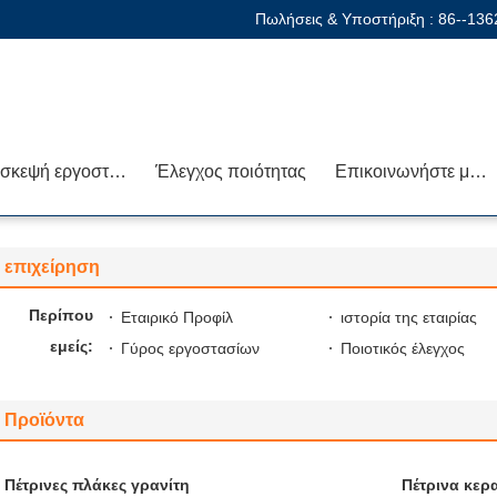
Πωλήσεις & Υποστήριξη :
86--13
Επισκεψή εργοστασίου
Έλεγχος ποιότητας
Επικοινωνήστε μαζί μας
επιχείρηση
Περίπου
Εταιρικό Προφίλ
ιστορία της εταιρίας
εμείς:
Γύρος εργοστασίων
Ποιοτικός έλεγχος
Προϊόντα
Πέτρινες πλάκες γρανίτη
Πέτρινα κερα