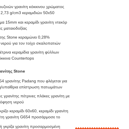
ουζινών γρανίτη κόκκινου χρώματος
 2,73 g/cm3 κεραμιδιών 50x50
α 15mm και κεραμίδι γρανίτη ντεκόρ
ές ματαιοδοξίας
της Stone κεραμώνει 0,28%
ερού για τον τοίχο σκαλοπατιών
έτρινα κεραμίδια γρανίτη φύλλων
κκινα Countertops
ανίτης Stone
54 γρανίτης Padang που φλέγεται για
ή/υπαίθρια επίστρωση πατωμάτων
ς γρανίτης πέτρινες πλάκες γρανίτη με
όφηση νερού
κρίζο κεραμίδι 60x60, κεραμίδι γρανίτη
τη γρανίτη G654 προσάρμοσε το
ή γκρίζα γρανίτη προσαρμοσμένη