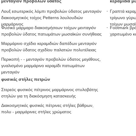
μενταγιόν προβολών ύδατος
κεραμίδια μ
Λουξ εσωτερικός λόμπι προβολών ύδατος μενταγιόν
Γραπτά κεραμ
διακοσμητικός τοίχος Petterns λουλουδιών
τρίγωνο γύρω
μαρμάρινος
τοίχων μωσα
Φυσικό μάρμαρο διακοσμήσεων τοίχων μενταγιόν
Footmark βράχ
προβολών ύδατος πατωμάτων μωσαϊκών συνήθειας
χαριτωμένο 
Μαρμάρινο σχέδιο κεραμιδιών δαπέδων μενταγιόν
προβολών ύδατος σχεδίου παλατιών πολυτέλειας
Περικοπή - - μενταγιόν προβολών ύδατος μεγέθους,
γυαλισμένο μαρμάρινο κεραμίδι πατωμάτων
μενταγιόν
φυσικές στήλες πετρών
Στερεός φυσικός πέτρινος μαρμάρινος στυλοβάτης
στηλών για τη διακόσμηση κατασκευής
Διακοσμητικές φυσικές πέτρινες στήλες βάθρων,
πολυ - μαρμάρινες στήλες χρώματος