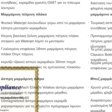
συνήθειας, κεραμίδια γρανίτη G687 για το πάτωμα
διάσταση του
λουτρών
φλεμένη κεραμ
Μαρμάρινη πέτρινη πλάκα
μαρμάρινο κ
Φυσικό Waterjet λουλουδιών γύρω από το μαρμάρινο
Τουρκική άσπ
τάπητα μενταγιόν κεραμιδιών
συνήθειας για
Κίτρινη βασιλική ξύλινη μαρμάρινη πέτρινη πλάκα
Προσαρμοσμέ
σιταριού για Waterjet λόμπι το μενταγιόν
πέτρινη χρήσ
εξωτερική
Γυαλισμένη επιφάνεια 18mm μαρμάρινη πέτρινη
Τα μπεζ μαρμ
πλάκα Onyx πάχους
Classico Bott
παράδοση
κορνίζα τζακιού εστιών κεραμιδιών 30mm παχιά
Αρχαία μαύρη
άσπρη μαρμάρινη σε όλες τις εμπνεύσεις πλαισίου
επιφάνειας 
άσπρη μαρμάρινη πέτρα
Μπεζ μαρμά
Γυαλισμένο Mach Ελλάδα Volakas άσπρο μαρμάρινο
Χρυσό μπεζ 
τυποποιημένο ή προσαρμοσμένο μέγεθος
μέγεθος φλεβ
κεραμιδιών 60x60
Ασφαλίστρου
Unmagnetized άσπρο μαρμάρινο κεραμίδι
γυαλισμένη M
μαργαριταριών για τις πηγές/το πρόγραμμα λιμνών
κεραμίδια