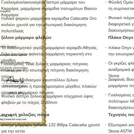
Γυαλισμένο/ακονισμένο άσπρο μάρμαρο του
Φυσική Ομάν 
Καρράρα, μαρμάρινα κεραμίδια πατωμάτων Bianco
τη συμπιεστι
Καρράρα
Φυσικό πάχος
Ιταλικά ψαριών μαρμάρινα κεραμίδια Calacatta Oro
διαφορετικό γ
κοιλιών χρυσά για την εσωτερική διακόσμηση
διακοσμήσεω
πολυτέλειας
ξύλινο μάρμαρο φλεβών
Πλάκα Onyx
Το διακοσμητικό γκρίζο μαρμάρινο κεραμίδι Αθηνάς,
πλάκα Onyx 
ξύλο λουτρών φαίνεται μαρμάρινη περικοπή στο
την εσωτερικ
μέγεθος
Οι γκρίζες φ
Γυαλισμένες Teak ξύλινες μαρμάρινες πέτρινες
αναδρομικά φ
πλάκες για την εσωτερική πέτρινη διακόσμηση
Stone
τοίχων
Διαφανές Boo
Άμεσο ανεφοδιασμού κρυστάλλου ξύλινο
μαρμάρινο πα
τυποποιημένο ή προσαρμοσμένο μέγεθος πλακών
σιταριού μαρμάρινο πέτρινο
Γυαλισμένες 
Φυσικό άσπρο ξύλινο μαρμάρινο σύγχρονο ύφος
πολύτιμων λί
φλεβών με το πάχος 1530mm
διακοσμήσεω
τεχνητή χαλαζίας πέτρα
Τεχνητός πο
άσπρο μάρμαρο χαλαζία 132.8Mpa Calacatta χρυσό
Εξωτερικό εσ
για την εστία
Stone ASTM