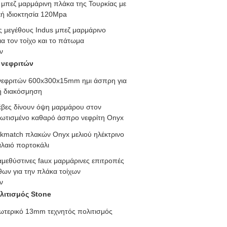
μπεζ μαρμάρινη πλάκα της Τουρκίας με
κή ιδιοκτησία 120Mpa
 μεγέθους Indus μπεζ μαρμάρινο
ια τον τοίχο και το πάτωμα
ν
 νεφριτών
νεφριτών 600x300x15mm ημι άσπρη για
ή διακόσμηση
λέβες δίνουν όψη μαρμάρου στον
ωτισμένο καθαρό άσπρο νεφρίτη Onyx
kmatch πλακών Onyx μελιού ηλέκτρινο
λαιό πορτοκάλι
αμεθύστινες faux μαρμάρινες επιτροπές
θων για την πλάκα τοίχων
ν
λιτισμός Stone
ωτερικό 13mm τεχνητός πολιτισμός