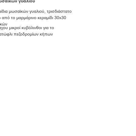
ωσαϊκών γυαλιού
ίδια μωσαϊκών γυαλιού, τρισδιάστατο
 από το μαρμάρινο κεραμίδι 30x30
ϊκών
ου μικροί κυβόλινθοι για το
κατώφλι πεζοδρομίων κήπων