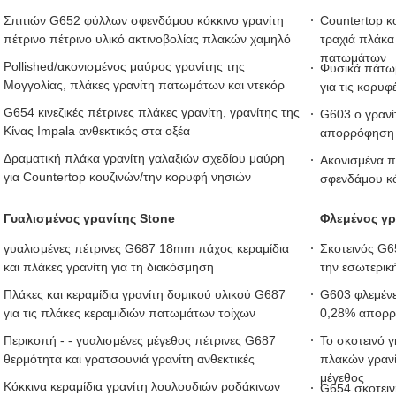
Σπιτιών G652 φύλλων σφενδάμου κόκκινο γρανίτη
Countertop κ
πέτρινο πέτρινο υλικό ακτινοβολίας πλακών χαμηλό
τραχιά πλάκα
πατωμάτων
Pollished/ακονισμένος μαύρος γρανίτης της
Φυσικά πάτωμ
Μογγολίας, πλάκες γρανίτη πατωμάτων και ντεκόρ
για τις κορυφ
G654 κινεζικές πέτρινες πλάκες γρανίτη, γρανίτης της
G603 ο γρανί
Κίνας Impala ανθεκτικός στα οξέα
απορρόφηση ν
Δραματική πλάκα γρανίτη γαλαξιών σχεδίου μαύρη
Ακονισμένα π
για Countertop κουζινών/την κορυφή νησιών
σφενδάμου κό
Γυαλισμένος γρανίτης Stone
Φλεμένος γρ
γυαλισμένες πέτρινες G687 18mm πάχος κεραμίδια
Σκοτεινός G6
και πλάκες γρανίτη για τη διακόσμηση
την εσωτερικ
Πλάκες και κεραμίδια γρανίτη δομικού υλικού G687
G603 φλεμένε
για τις πλάκες κεραμιδιών πατωμάτων τοίχων
0,28% απορρ
Περικοπή - - γυαλισμένες μέγεθος πέτρινες G687
Το σκοτεινό γ
θερμότητα και γρατσουνιά γρανίτη ανθεκτικές
πλακών γρανί
μέγεθος
Κόκκινα κεραμίδια γρανίτη λουλουδιών ροδάκινων
G654 σκοτειν