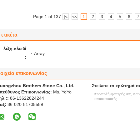
Page 1 of 137
|<
<<
1
2
3
4
5
6
7
ετικέτα
λέξη-κλειδί
Array
:
οιχεία επικοινωνίας
uangzhou Brothers Stone Co., Ltd.
Στείλετε το ερώτημά σ
πεύθυνος Επικοινωνίας:
Ms. YoYo
ηλ.::
86-13622824244
αξ:
86-020-81705589