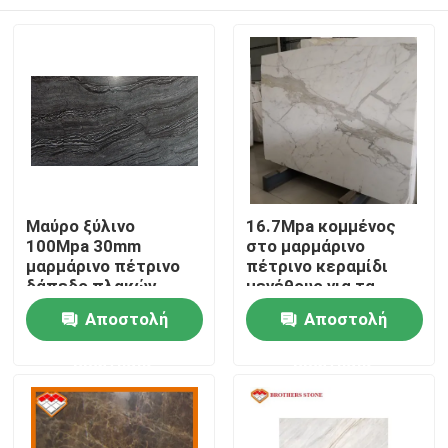
Μαύρο ξύλινο
16.7Mpa κομμένος
100Mpa 30mm
στο μαρμάρινο
μαρμάρινο πέτρινο
πέτρινο κεραμίδι
δάπεδο πλακών
μεγέθους για τα
σκαλοπάτια τοίχων
Σπίτι
Αποστολή
Αποστολή
ερώτησης
ερώτησης
Σχετικά με εμάς
Επαφές