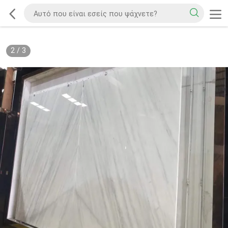
2
/
3