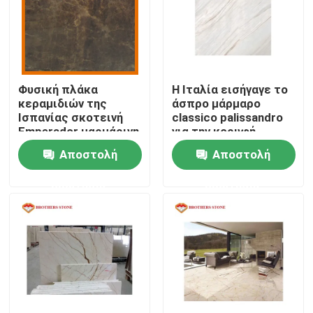
Προϊόντα
Πέτρινες πλάκες γρανίτη
Φυσική πλάκα
Η Ιταλία εισήγαγε το
κεραμιδιών της
άσπρο μάρμαρο
Ισπανίας σκοτεινή
classico palissandro
Πέτρινα κεραμίδια γρανίτη
Emperador μαρμάρινη
για την κορυφή
πέτρινη για
ματαιοδοξίας
Αποστολή
Αποστολή
Countertop
λουτρών
Γυαλισμένος γρανίτης Stone
ερώτησης
ερώτησης
Φλεμένος γρανίτης Stone
Μαρμάρινη πέτρινη πλάκα
μαρμάρινο κεραμίδι πετρών