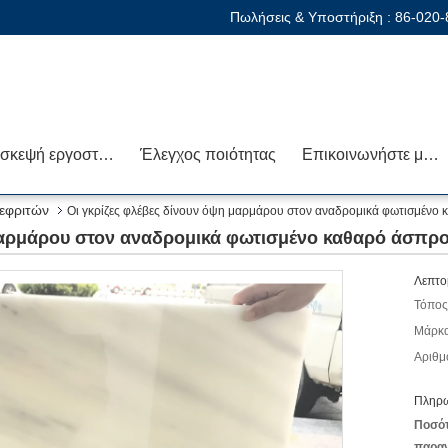
Πωλήσεις & Υποστήριξη :
86-020
Επισκεψή εργοστασίου
Έλεγχος ποιότητας
Επικοινωνήστε μαζί μας
εφριτών
Οι γκρίζες φλέβες δίνουν όψη μαρμάρου στον αναδρομικά φωτισμένο 
μαρμάρου στον αναδρομικά φωτισμένο καθαρό άσπρο
Λεπτο
Τόπος
Μάρκα
Αριθμ
Πληρω
Ποσό
παραγ