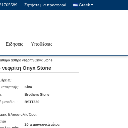
-81705589
Ζητήστε μια προσφορά
Greek
Ειδήσεις
Υποθέσεις
καθαρό άσπρο νεφρίτη Onyx Stone
 νεφρίτη Onyx Stone
μέρειες:
 καταγωγής:
Κίνα
:
Brothers Stone
ό μοντέλου:
BSTT330
μής & Αποστολής Όροι:
τητα
20 τετραγωνικά μέτρα
γελίας min: