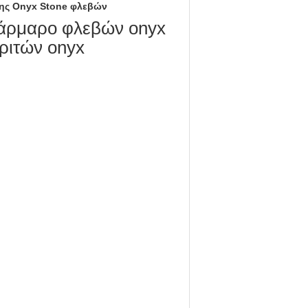
της Onyx Stone φλεβών
 μάρμαρο φλεβών onyx
ριτών onyx