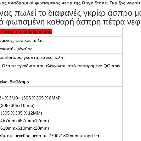
ος αναδρομικά φωτισμένος νεφρίτης Onyx Stone
,
Γκρίζος νεφρί
ίνας πωλεί το διαφανές γκρίζο άσπρο
ά φωτισμένη καθαρή άσπρη πέτρα νεφ
ομέρειες του μαρμάρου μας;
σμένος, φυσικός, κ.λπ.
ερικοπή--μέγεθος
ountertops, γλυπτά, εστίες, κ.λπ.
. Όλα τα προϊόντα που ελέγχονται από πεπειραμένο QC πριν
είναι διαθέσιμο
12» Χ 3/10» (305 X 305 X 8MM)
» (305x305x10mm)
» (305 X 305 X 12MM)
/2» (457mmx457mmx12mm)
/4» (610mmx610mmx20mm)
δήποτε μέγεθος μέσα σε 2700x1800mm μπορεί να