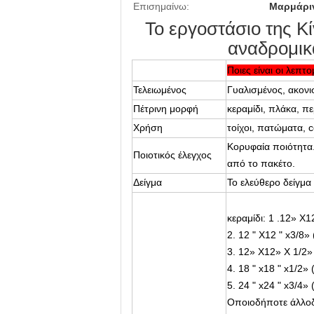
Επισημαίνω:
Μαρμάριν
Το εργοστάσιο της Κ
αναδρομικ
Ποιες είναι οι λεπτ
Τελειωμένος
Γυαλισμένος, ακονι
Πέτρινη μορφή
κεραμίδι, πλάκα, π
Χρήση
τοίχοι, πατώματα, c
Κορυφαία ποιότητα
Ποιοτικός έλεγχος
από το πακέτο.
Δείγμα
Το ελεύθερο δείγμα 
κεραμίδι: 1 .12» X
2. 12 " X12 " x3/8
3. 12» X12» Χ 1/2
4. 18 " x18 " x1
5. 24 " x24 " x3
Οποιοδήποτε άλλο