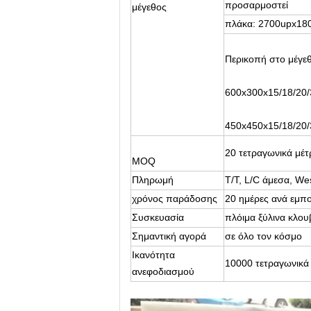
προσαρμοστεί
μέγεθος
πλάκα: 2700upx1
Περικοπή στο μέγε
600x300x15/18/20
450x450x15/18/20
20 τετραγωνικά μέτ
MOQ
Πληρωμή
T/T, L/C άμεσα, We
χρόνος παράδοσης
20 ημέρες ανά εμπ
Συσκευασία
πλόιμα ξύλινα κλου
Σημαντική αγορά
σε όλο τον κόσμο
Ικανότητα
10000 τετραγωνικά
ανεφοδιασμού