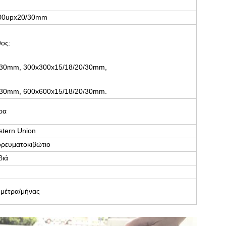
800upx20/30mm
θος:
/30mm, 300x300x15/18/20/30mm,
/30mm, 600x600x15/18/20/30mm.
ρα
stern Union
ορευματοκιβώτιο
βιά
 μέτρα/μήνας