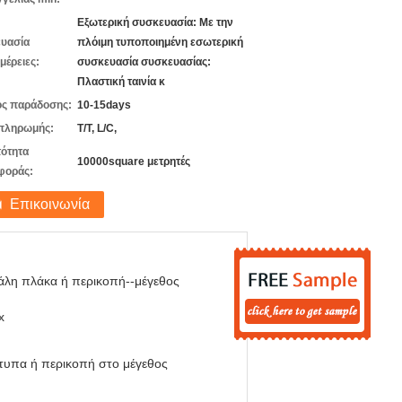
Εξωτερική συσκευασία: Με την
υασία
πλόιμη τυποποιημένη εσωτερική
μέρειες:
συσκευασία συσκευασίας:
Πλαστική ταινία κ
ς παράδοσης:
10-15days
πληρωμής:
T/T, L/C,
ότητα
10000square μετρητές
φοράς:
Επικοινωνία
άλη πλάκα ή περικοπή--μέγεθος
x
τυπα ή περικοπή στο μέγεθος