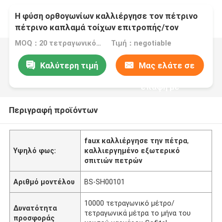
Η φύση ορθογωνίων καλλιέργησε τον πέτρινο
πέτρινο καπλαμά τοίχων επιτροπής/τον
πέτρινο καπλαμά προεξοχών
MOQ：20 τετραγωνικό μέτρο/τετράγωνο
Τιμή：negotiable
Καλύτερη τιμή
Μας ελάτε σε
επαφή με
Περιγραφή προϊόντων
faux καλλιέργησε την πέτρα
,
Υψηλό φως:
καλλιεργημένο εξωτερικό
σπιτιών πετρών
Αριθμό μοντέλου
BS-SH00101
10000 τετραγωνικό μέτρο/
Δυνατότητα
τετραγωνικά μέτρα το μήνα του
προσφοράς