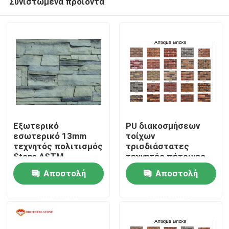
Συνιστώμενα προϊόντα
Εξωτερικό
PU διακοσμήσεων
εσωτερικό 13mm
τοίχων
τεχνητός πολιτισμός
τρισδιάστατες
Stone ASTM
τεχνητές πέτρινες
Σπίτι
επιτροπές
Αποστολή
Αποστολή
πολυουρεθάνιου
Προϊόντα
ερώτησης
ερώτησης
Σχετικά με εμάς