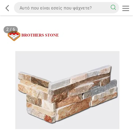
2
/
6