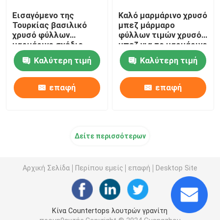
Εισαγόμενο της
Καλό μαρμάρινο χρυσό
Τουρκίας βασιλικό
μπεζ μάρμαρο
χρυσό φύλλων
φύλλων τιμών χρυσό
μαρμάρινο σχέδιο
μπεζ για το μαρμάρινο
δαπέδων κεραμιδιών
σχέδιο ναών
Καλύτερη τιμή
Καλύτερη τιμή
ιταλικό μαρμάρινο
εγχώριων
διακοσμήσεων για το
σπίτι
επαφή
επαφή
Δείτε περισσότερων
Αρχική Σελίδα
Περίπου εμείς
επαφή
Desktop Site
Κίνα Countertops λουτρών γρανίτη