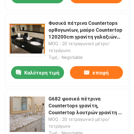
Φυσικά πέτρινα Countertops
ορθογωνίων, μαύρο Countertop
120200cm γρανίτη γαλαξιών
μήκος
MOQ：20 τετραγωνικό μέτρο/
τετράγωνο
Τιμή：Negotiable
Καλύτερη τιμή
επαφή
G682 φυσικά πέτρινα
Countertops γρανίτη,
Countertop λουτρών γρανίτη με
την ενιαία κεραμική λεκάνη
MOQ：20 τετραγωνικό μέτρο/
πλυσίματος
τετράγωνο
Τιμή：Negotiable