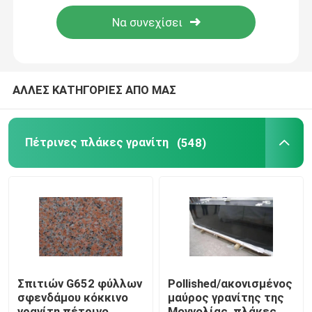
ΑΛΛΕΣ ΚΑΤΗΓΟΡΙΕΣ ΑΠΟ ΜΑΣ
Πέτρινες πλάκες γρανίτη
(548)
Σπίτι
Σχετικά με εμάς
Σπιτιών G652 φύλλων
Pollished/ακονισμένος
σφενδάμου κόκκινο
μαύρος γρανίτης της
Επαφές
γρανίτη πέτρινο
Μογγολίας, πλάκες