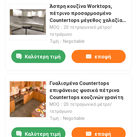
Άσπρη κουζίνα Worktops,
πέτρινο προσαρμοσμένο
Countertops μέγεθος χαλαζία
χαλαζία
MOQ：20 τετραγωνικό μέτρο/
τετράγωνο
Τιμή：Negotiable
Καλύτερη τιμή
επαφή
Γυαλισμένα Countertops
επιφάνειας φυσικά πέτρινα
Countertops κουζινών γρανίτη
MOQ：20 τετραγωνικό μέτρο/
τετράγωνο
Τιμή：Negotiable
Καλύτερη τιμή
επαφή