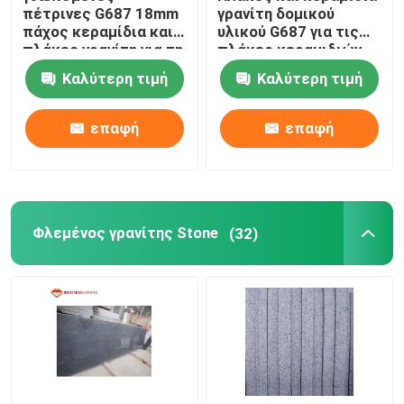
πέτρινες G687 18mm
γρανίτη δομικού
πάχος κεραμίδια και
υλικού G687 για τις
φυσικές εστίες πετρών
πλάκες γρανίτη για τη
πλάκες κεραμιδιών
διακόσμηση
πατωμάτων τοίχων
Καλύτερη τιμή
Καλύτερη τιμή
μενταγιόν προβολών ύδατος
επαφή
επαφή
κεραμίδια μωσαϊκών γυαλιού
φυσικές στήλες πετρών
Φλεμένος γρανίτης Stone
(32)