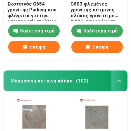
Σκοτεινός G654
G603 φλεμένες
γρανίτης Padang που
γρανίτης πέτρινες
φλέγεται για την
πλάκες γρανίτη με
εσωτερική/υπαίθρια
0,28% απορρόφηση
επίστρωση
νερού
Καλύτερη τιμή
Καλύτερη τιμή
πατωμάτων
επαφή
επαφή
Μαρμάρινη πέτρινη πλάκα
(102)