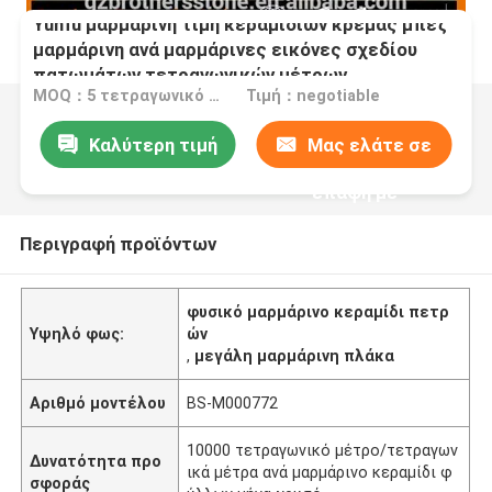
Yunfu μαρμάρινη τιμή κεραμιδιών κρέμας μπεζ
μαρμάρινη ανά μαρμάρινες εικόνες σχεδίου
πατωμάτων τετραγωνικών μέτρων
MOQ：5 τετραγωνικό μέτρο/τετράγωνο
Τιμή：negotiable
Καλύτερη τιμή
Μας ελάτε σε
επαφή με
Περιγραφή προϊόντων
φυσικό μαρμάρινο κεραμίδι πετρ
Υψηλό φως:
ών
,
μεγάλη μαρμάρινη πλάκα
Αριθμό μοντέλου
BS-M000772
10000 τετραγωνικό μέτρο/τετραγων
Δυνατότητα προ
ικά μέτρα ανά μαρμάρινο κεραμίδι φ
σφοράς