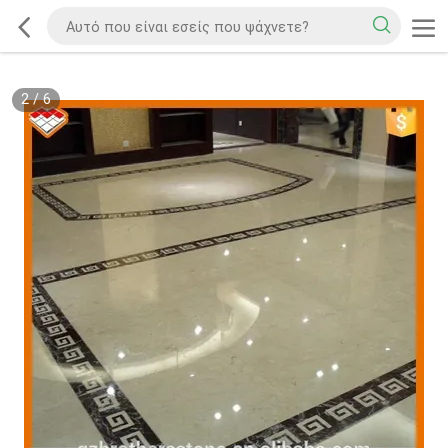
2
/
6