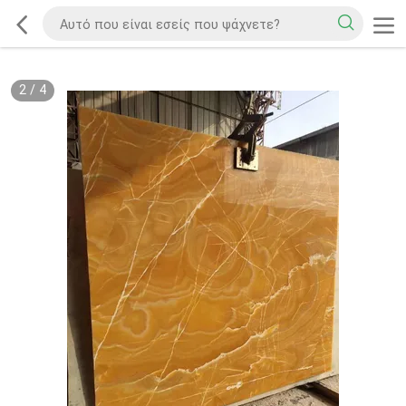
2
/
4