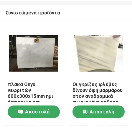
Συνιστώμενα προϊόντα
πλάκα Onyx
Οι γκρίζες φλέβες
νεφριτών
δίνουν όψη μαρμάρου
Σπίτι
600x300x15mm ημι
στον αναδρομικά
άσπρη για την
φωτισμένο καθαρό
εσωτερική
άσπρο νεφρίτη Onyx
Αποστολή
Αποστολή
Προϊόντα
διακόσμηση
Stone
ερώτησης
ερώτησης
Σχετικά με εμάς