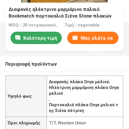
Διαφανές ηλέκτρινο μαρμάρινο παλαιό
Bookmatch πορτοκαλιά Σιένα Stone πλακών
Onyx μελιού
MOQ：20 τετραγωνικό μέτρο/τετράγωνο
Τιμή：negotiable
Καλύτερη τιμή
Μας ελάτε σε
επαφή με
Περιγραφή προϊόντων
Διαφανής πλάκα Onyx μελιού
,
Ηλέκτρινη μαρμάρινη πλάκα Onyx
μελιού
Υψηλό φως:
,
Πορτοκαλιά πλάκα Onyx μελιού τ
ης Σιένα πέτρινη
Όροι πληρωμής
T/T, Western Union