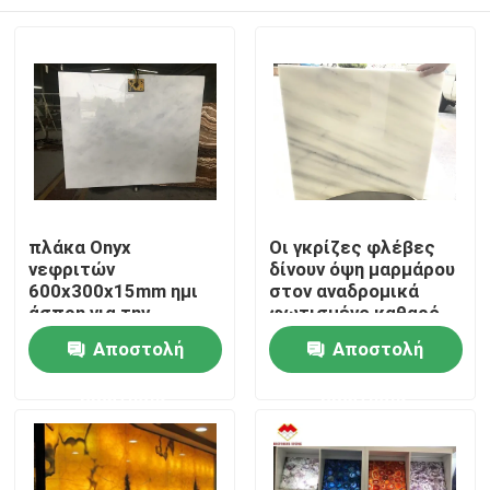
πλάκα Onyx
Οι γκρίζες φλέβες
νεφριτών
δίνουν όψη μαρμάρου
600x300x15mm ημι
στον αναδρομικά
άσπρη για την
φωτισμένο καθαρό
εσωτερική
άσπρο νεφρίτη Onyx
Σπίτι
Αποστολή
Αποστολή
διακόσμηση
Stone
ερώτησης
ερώτησης
Σχετικά με εμάς
Επαφές