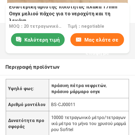
Εσωτερική αρίστης ποιότητας πλάκα 17mm
Onyx μελιού πάχος για το νεροχύτη και τη
λεκάνη
MOQ：20 τετραγωνικό μέτρο/τετράγωνο
Τιμή：negotiable
Καλύτερη τιμή
Μας ελάτε σε
επαφή με
Περιγραφή προϊόντων
πράσινη πέτρα νεφριτών
,
Υψηλό φως:
πράσινο μάρμαρο onyx
Αριθμό μοντέλου
BS-CJ00011
10000 τετραγωνικό μέτρο/τετραγων
Δυνατότητα προ
ικά μέτρα το μήνα του χρυσού μαρμά
σφοράς
ρου Sofitel