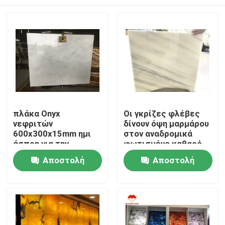
πλάκα Onyx
Οι γκρίζες φλέβες
νεφριτών
δίνουν όψη μαρμάρου
600x300x15mm ημι
στον αναδρομικά
άσπρη για την
φωτισμένο καθαρό
εσωτερική
άσπρο νεφρίτη Onyx
Σπίτι
Αποστολή
Αποστολή
διακόσμηση
Stone
ερώτησης
ερώτησης
Σχετικά με εμάς
Επαφές