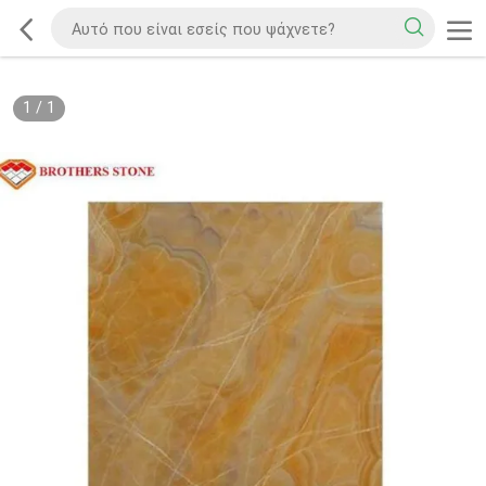
1
/
1