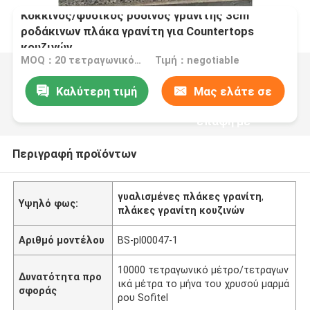
Κόκκινος/φυσικός ρόδινος γρανίτης 3cm
ροδάκινων πλάκα γρανίτη για Countertops
κουζινών
MOQ：20 τετραγωνικό μέτρο/τετράγωνο
Τιμή：negotiable
Καλύτερη τιμή
Μας ελάτε σε
επαφή με
Περιγραφή προϊόντων
γυαλισμένες πλάκες γρανίτη
,
Υψηλό φως:
πλάκες γρανίτη κουζινών
Αριθμό μοντέλου
BS-pl00047-1
10000 τετραγωνικό μέτρο/τετραγων
Δυνατότητα προ
ικά μέτρα το μήνα του χρυσού μαρμά
σφοράς
ρου Sofitel