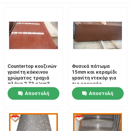
Countertop κουζινών
Φυσικά πάτωμα
γρανίτη κόκκινου
15mm και κεραμίδι
χρώματος τραχιά
γρανίτη ντεκόρ για
πλάκα 2,73 g/cm3
τις κορυφές
κεραμιδιών 50x50
ματαιοδοξίας
Σπίτι
Αποστολή
Αποστολή
πατωμάτων
ερώτησης
ερώτησης
Προϊόντα
Σχετικά με εμάς