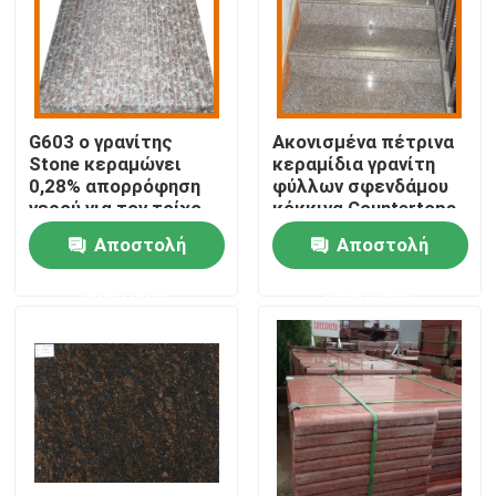
Επισκεψή εργοστασίου
Έλεγχος ποιότητας
G603 ο γρανίτης
Ακονισμένα πέτρινα
Stone κεραμώνει
κεραμίδια γρανίτη
0,28% απορρόφηση
φύλλων σφενδάμου
Επικοινωνήστε μαζί μας
νερού για τον τοίχο
κόκκινα Countertops
σκαλοπατιών
Αποστολή
Αποστολή
Ειδήσεις
ερώτησης
ερώτησης
Υποθέσεις
Ζητήστε μια προσφορά
Πέτρινες πλάκες γρανίτη