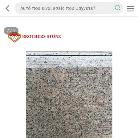
2
/
2