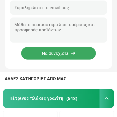
ξύλινο μάρμαρο φλεβών
Πλάκα Onyx νεφριτών
τεχνητή χαλαζίας πέτρα
Τεχνητός πολιτισμός Stone
φυσικά countertops πετρών
ΑΛΛΕΣ ΚΑΤΗΓΟΡΙΕΣ ΑΠΟ ΜΑΣ
φυσικές εστίες πετρών
Πέτρινες πλάκες γρανίτη
(548)
μενταγιόν προβολών ύδατος