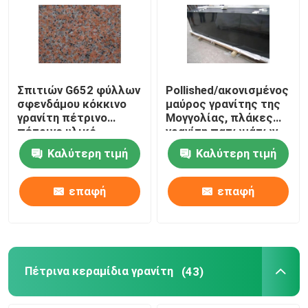
κεραμίδια μωσαϊκών γυαλιού
φυσικές στήλες πετρών
Σπιτιών G652 φύλλων
Pollished/ακονισμένος
σφενδάμου κόκκινο
μαύρος γρανίτης της
γρανίτη πέτρινο
Μογγολίας, πλάκες
πέτρινο υλικό
γρανίτη πατωμάτων
ακτινοβολίας πλακών
και ντεκόρ
Καλύτερη τιμή
Καλύτερη τιμή
χαμηλό
επαφή
επαφή
Πέτρινα κεραμίδια γρανίτη
(43)