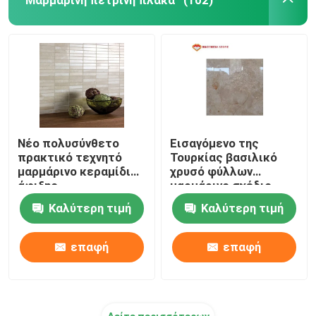
(102)
Νέο πολυσύνθετο
Εισαγόμενο της
πρακτικό τεχνητό
Τουρκίας βασιλικό
μαρμάρινο κεραμίδι
χρυσό φύλλων
άφιξης
μαρμάρινο σχέδιο
δαπέδων κεραμιδιών
Καλύτερη τιμή
Καλύτερη τιμή
ιταλικό μαρμάρινο
επαφή
επαφή