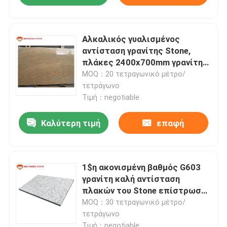
Αλκαλικός γυαλισμένος
αντίσταση γρανίτης Stone,
πλάκες 2400x700mm γρανίτη
της Κίνας Juparana
MOQ：20 τετραγωνικό μέτρο/
τετράγωνο
Τιμή：negotiable
Καλύτερη τιμή
επαφή
1$η ακονισμένη βαθμός G603
γρανίτη καλή αντίσταση
πλακών του Stone επίστρωσης
πλακών γκρίζα στη διάβρωση
MOQ：30 τετραγωνικό μέτρο/
τετράγωνο
Τιμή：negotiable