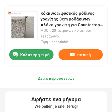
Πέτρινα κεραμίδια γρανίτη
Κόκκινος/φυσικός ρόδινος
γρανίτης 3cm ροδάκινων
πλάκα γρανίτη για Countertops
Γυαλισμένος γρανίτης Stone
κουζινών
MOQ：20 τετραγωνικό μέτρο/
τετράγωνο
Τιμή：negotiable
Φλεμένος γρανίτης Stone
Καλύτερη τιμή
επαφή
Μαρμάρινη πέτρινη πλάκα
μαρμάρινο κεραμίδι πετρών
Δείτε περισσότερων
άσπρη μαρμάρινη πέτρα
Αφήστε ένα μήνυμα
We bellen je snel terug!
Μπεζ μαρμάρινη πλάκα