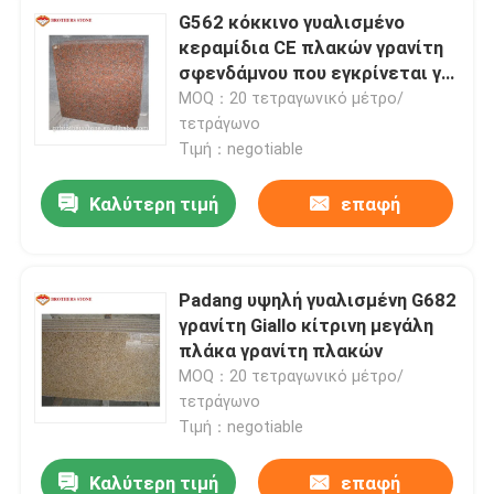
G562 κόκκινο γυαλισμένο
κεραμίδια CE πλακών γρανίτη
σφενδάμνου που εγκρίνεται για
Countertop κουζινών
MOQ：20 τετραγωνικό μέτρο/
τετράγωνο
Τιμή：negotiable
Καλύτερη τιμή
επαφή
Padang υψηλή γυαλισμένη G682
γρανίτη Giallo κίτρινη μεγάλη
πλάκα γρανίτη πλακών
MOQ：20 τετραγωνικό μέτρο/
τετράγωνο
Τιμή：negotiable
Καλύτερη τιμή
επαφή