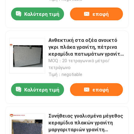
Καλύτερη τιμή
επαφή
Ανθεκτική στα οξέα ανοικτό
γκρι πλάκα γρανίτη, πέτρινα
κεραμίδια πατωμάτων γρανίτη
G603
MOQ：20 τετραγωνικό μέτρο/
τετράγωνο
Τιμή：negotiable
Καλύτερη τιμή
επαφή
Συνήθειας γυαλισμένα μέγεθος
κεραμίδια πλακών γρανίτη
μαργαριταριών γρανίτη