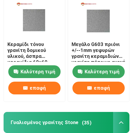
Κεραμίδι τόνου
Μεγάλο G603 πριόνι
γρανίτη δομικού
+/--1mm γεφυρών
υλικού, άσπρα
γρανίτη κεραμιδιών
κεραμίδια 60x60
γρανίτη πέτρινο ανοχή
γρανίτη της Ινδίας
πάχους
Καλύτερη τιμή
Καλύτερη τιμή
G603
επαφή
επαφή
Γυαλισμένος γρανίτης Stone
(35)