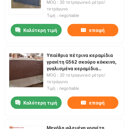
πέτρινα, νορβηγικά μπλε
MOQ：20 τετραγωνικό μέτρο/
τετράγωνο
Τιμή：negotiable
Καλύτερη τιμή
επαφή
Υπαίθρια πέτρινα κεραμίδια
γρανίτη G562 σκούρο κόκκινο,
γυαλισμένα κεραμίδια
πατωμάτων γρανίτη
MOQ：20 τετραγωνικό μέτρο/
τετράγωνο
Τιμή：negotiable
Σπίτι
Καλύτερη τιμή
επαφή
Προϊόντα
Σχετικά με εμάς
Μεγάλη φλεμένη γρανίτη