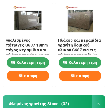
γυαλισμένες
Πλάκες και κεραμίδια
πέτρινες G687 18mm
γρανίτη δομικού
πάχος κεραμίδια και
υλικού G687 για τις
πλάκες γρανίτη για τη
πλάκες κεραμιδιών
διακόσμηση
πατωμάτων τοίχων
Καλύτερη τιμή
Καλύτερη τιμή
επαφή
επαφή
Φλεμένος γρανίτης Stone
(32)