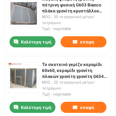
πέτρινη φυσική G603 Bianco
πλάκα γρανίτη κρυστάλλου
Επισκεψή εργοστασίου
γκρίζα
MOQ：30 τετραγωνικό μέτρο/
τετράγωνο
Τιμή：negotiable
Έλεγχος ποιότητας
Καλύτερη τιμή
επαφή
Επικοινωνήστε μαζί μας
Ειδήσεις
Το σκοτεινό γκρίζο κεραμίδι
60x60, κεραμίδι γρανίτη
πλακών γρανίτη γρανίτη G654
Υποθέσεις
προσάρμοσε το μέγεθος
MOQ：20 τετραγωνικό μέτρο/
τετράγωνο
Τιμή：negotiable
Ζητήστε μια προσφορά
Καλύτερη τιμή
επαφή
Πέτρινες πλάκες γρανίτη