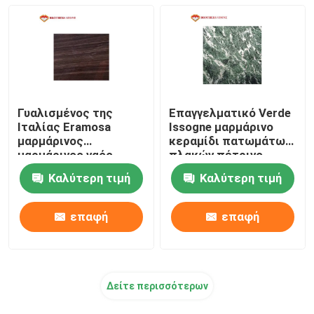
Γυαλισμένος της
Επαγγελματικό Verde
Ιταλίας Eramosa
Issogne μαρμάρινο
μαρμάρινος
κεραμίδι πατωμάτων
μαρμάρινος ναός
πλακών πέτρινο,
φραγμών πλακών
εσωτερικό μαρμάρινο
Καλύτερη τιμή
Καλύτερη τιμή
μαρμάρινος για το
σπίτι
επαφή
επαφή
Δείτε περισσότερων