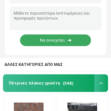
ξύλινο μάρμαρο φλεβών
Πλάκα Onyx νεφριτών
τεχνητή χαλαζίας πέτρα
Τεχνητός πολιτισμός Stone
ΑΛΛΕΣ ΚΑΤΗΓΟΡΙΕΣ ΑΠΟ ΜΑΣ
φυσικά countertops πετρών
Πέτρινες πλάκες γρανίτη
(548)
φυσικές εστίες πετρών
μενταγιόν προβολών ύδατος