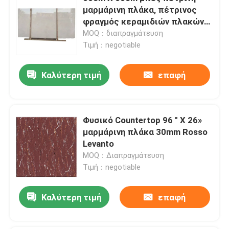
μαρμάρινη πλάκα, πέτρινος
φραγμός κεραμιδιών πλακών
Επισκεψή εργοστασίου
δαπέδων του Πακιστάν
MOQ：διαπραγμάτευση
ηλιόλουστος άσπρος
Τιμή：negotiable
μαρμάρινος
Έλεγχος ποιότητας
Καλύτερη τιμή
επαφή
Επικοινωνήστε μαζί μας
Φυσικό Countertop 96 " Χ 26»
Ειδήσεις
μαρμάρινη πλάκα 30mm Rosso
Levanto
MOQ：Διαπραγμάτευση
Υποθέσεις
Τιμή：negotiable
Ζητήστε μια προσφορά
Καλύτερη τιμή
επαφή
Πέτρινες πλάκες γρανίτη