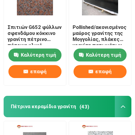
κεραμίδια μωσαϊκών γυαλιού
Σπιτιών G652 φύλλων
Pollished/ακονισμένος
φυσικές στήλες πετρών
σφενδάμου κόκκινο
μαύρος γρανίτης της
γρανίτη πέτρινο
Μογγολίας, πλάκες
πέτρινο υλικό
γρανίτη πατωμάτων
ακτινοβολίας πλακών
και ντεκόρ
Καλύτερη τιμή
Καλύτερη τιμή
χαμηλό
επαφή
επαφή
Πέτρινα κεραμίδια γρανίτη
(43)