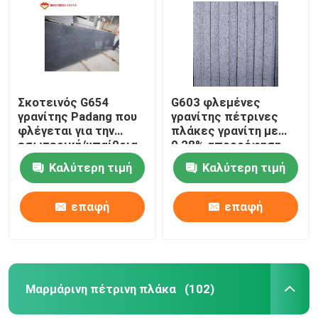
Σκοτεινός G654
G603 φλεμένες
γρανίτης Padang που
γρανίτης πέτρινες
φλέγεται για την
πλάκες γρανίτη με
εσωτερική/υπαίθρια
0,28% απορρόφηση
επίστρωση
νερού
Καλύτερη τιμή
Καλύτερη τιμή
πατωμάτων
επαφή
επαφή
Μαρμάρινη πέτρινη πλάκα
(102)