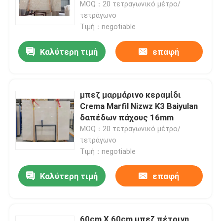
κεραμίδια, μπεζ μαρμάρινο,
MOQ：20 τετραγωνικό μέτρο/
φυσικό πέτρινο μάρμαρο της
τετράγωνο
Τουρκίας
Τιμή：negotiable
Καλύτερη τιμή
επαφή
μπεζ μαρμάρινο κεραμίδι
Crema Marfil Nizwz K3 Baiyulan
δαπέδων πάχους 16mm
MOQ：20 τετραγωνικό μέτρο/
τετράγωνο
Τιμή：negotiable
Σπίτι
Καλύτερη τιμή
επαφή
Προϊόντα
Σχετικά με εμάς
60cm X 60cm μπεζ πέτρινη