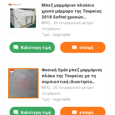
Μπεζ μαρμάρινο πλούσιο
χρυσό μάρμαρο της Τουρκίας
2018 Sofitel χρυσών
μαρμάρινων πλακών &
MOQ：20 τετραγωνικό μέτρο/
κεραμιδιών
τετράγωνο
Τιμή：negotiable
Καλύτερη τιμή
επαφή
Φυσική Ομάν μπεζ μαρμάρινη
πλάκα της Τουρκίας με τη
συμπιεστική ιδιοκτησία
120Mpa
MOQ：20 τετραγωνικό μέτρο/
τετράγωνο
Τιμή：negotiable
Καλύτερη τιμή
επαφή