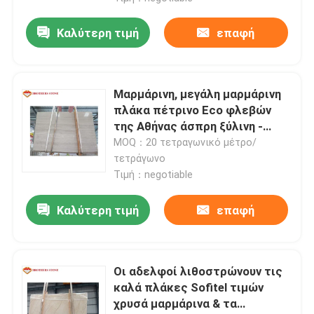
Καλύτερη τιμή
επαφή
Μαρμάρινη, μεγάλη μαρμάρινη
πλάκα πέτρινο Eco φλεβών
της Αθήνας άσπρη ξύλινη -
φιλικό
MOQ：20 τετραγωνικό μέτρο/
τετράγωνο
Τιμή：negotiable
Καλύτερη τιμή
επαφή
Οι αδελφοί λιθοστρώνουν τις
καλά πλάκες Sofitel τιμών
χρυσά μαρμάρινα & τα