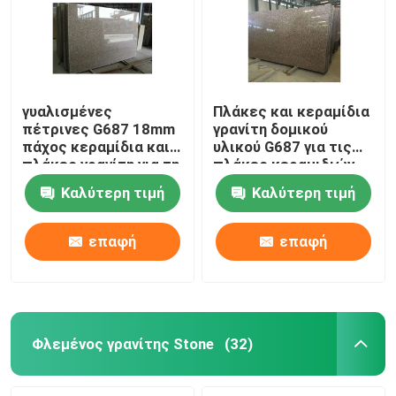
γυαλισμένες
Πλάκες και κεραμίδια
πέτρινες G687 18mm
γρανίτη δομικού
πάχος κεραμίδια και
υλικού G687 για τις
πλάκες γρανίτη για τη
πλάκες κεραμιδιών
διακόσμηση
πατωμάτων τοίχων
Καλύτερη τιμή
Καλύτερη τιμή
επαφή
επαφή
Φλεμένος γρανίτης Stone
(32)