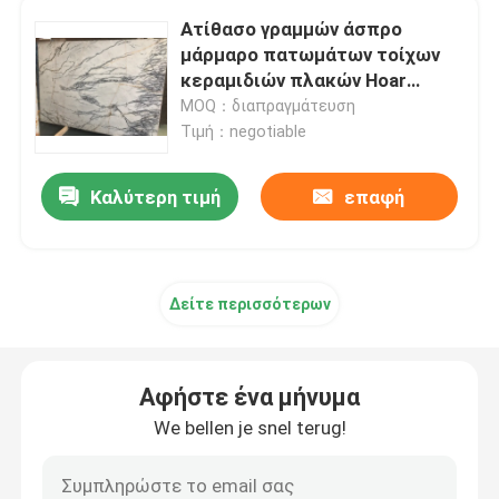
Ατίθασο γραμμών άσπρο
μάρμαρο πατωμάτων τοίχων
Πέτρινα κεραμίδια γρανίτη
κεραμιδιών πλακών Hoar
πέτρινο με την γκρίζα φλέβα
MOQ：διαπραγμάτευση
Γυαλισμένος γρανίτης Stone
Τιμή：negotiable
Καλύτερη τιμή
επαφή
Φλεμένος γρανίτης Stone
Μαρμάρινη πέτρινη πλάκα
Δείτε περισσότερων
μαρμάρινο κεραμίδι πετρών
Αφήστε ένα μήνυμα
άσπρη μαρμάρινη πέτρα
We bellen je snel terug!
Μπεζ μαρμάρινη πλάκα