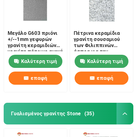
Μεγάλο G603 πριόνι
Πέτρινα κεραμίδια
+/--1mm γεφυρών
γρανίτη σουσαμιού
γρανίτη κεραμιδιών
των Φιλιππινών
γρανίτη πέτρινο ανοχή
άσπρα για την
πάχους
εσωτερική και
Καλύτερη τιμή
Καλύτερη τιμή
υπαίθρια διακόσμηση
επαφή
επαφή
Γυαλισμένος γρανίτης Stone
(35)