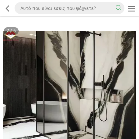
2
/
6