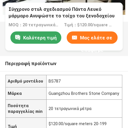
Σύγχρονο στυλ σχεδιασμού Πάντα Λευκό
μάρμαρο Ανυψώστε το τοίχο του ξενοδοχείου
σας πάτωμα και σκάλες πλακάκια
MOQ：20 τετραγωνικά μέτρα
Τιμή：$120.00/square meters 20-199 square meters
Καλύτερη τιμή
Μας ελάτε σε
επαφή με
Περιγραφή προϊόντων
Αριθμό μοντέλου
BS787
Μάρκα
Guangzhou Brothers Stone Company
Ποσότητα
20 τετραγωνικά μέτρα
παραγγελίας min
$120.00/square meters 20-199
Τιμή