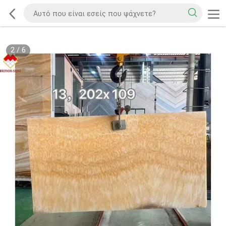
2
/
6