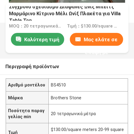
Σύγχρονο σχεδιασμό Διαφανές Ωνίξ Μπέιτζ
Μαρμάρινο Κίτρινο Μέλι Ωνίξ Πλακέτα για Villa
Table Top
MOQ：20 τετραγωνικά μέτρα
Τιμή：$130.00/square meters 20-99 square meters
Καλύτερη τιμή
Μας ελάτε σε
επαφή με
Περιγραφή προϊόντων
Αριθμό μοντέλου
BS4510
Μάρκα
Brothers Stone
Ποσότητα παραγ
20 τετραγωνικά μέτρα
γελίας min
$130.00/square meters 20-99 square
Τιμή