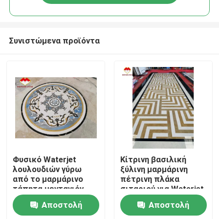
Συνιστώμενα προϊόντα
Σπίτι
Φυσικό Waterjet
Κίτρινη βασιλική
λουλουδιών γύρω
ξύλινη μαρμάρινη
από το μαρμάρινο
πέτρινη πλάκα
Σχετικά με εμάς
τάπητα μενταγιόν
σιταριού για Waterjet
κεραμιδιών
λόμπι το μενταγιόν
Αποστολή
Αποστολή
Επαφές