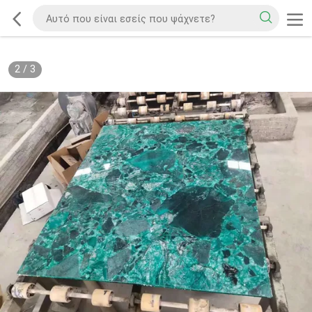
2
/
3