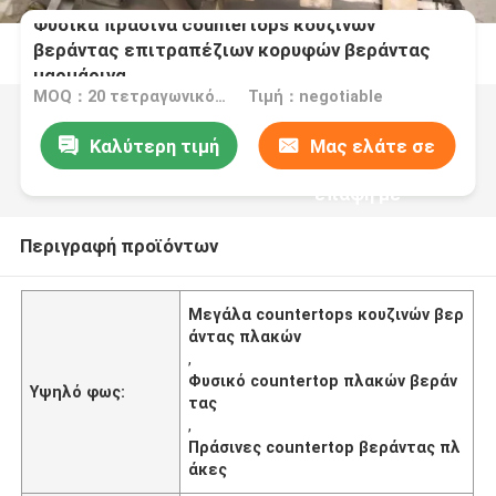
Φυσικά πράσινα countertops κουζινών
βεράντας επιτραπέζιων κορυφών βεράντας
μαρμάρινα
MOQ：20 τετραγωνικό μέτρο/τετράγωνο
Τιμή：negotiable
Καλύτερη τιμή
Μας ελάτε σε
επαφή με
Περιγραφή προϊόντων
Μεγάλα countertops κουζινών βερ
άντας πλακών
,
Φυσικό countertop πλακών βεράν
Υψηλό φως:
τας
,
Πράσινες countertop βεράντας πλ
άκες