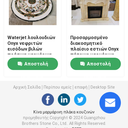
άσπρη μαρμάρινη πέτρα
Μπεζ μαρμάρινη πλάκα
Waterjet λουλουδιών
Προσαρμοσμένο
Onyx νεφριτών
διακοσμητικό
εισόδων βιλών
πλαίσιο εστιών Onyx
ξύλινο μάρμαρο φλεβών
πράσινα μαρμάρινα
πέτρινο μαρμάρινο
κεραμίδια
Αποστολή
Αποστολή
Πλάκα Onyx νεφριτών
ερώτησης
ερώτησης
τεχνητή χαλαζίας πέτρα
Αρχική Σελίδα
Περίπου εμείς
επαφή
Desktop Site
Τεχνητός πολιτισμός Stone
Κίνα μαρμάρινη πλάκα κουζινών
προμηθευτής.Copyright © 2024 Guangzhou
φυσικά countertops πετρών
Brothers Stone Co., Ltd.. All Rights Reserved.