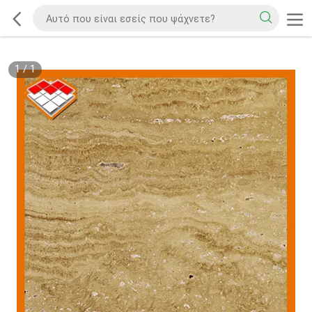
1
/
1