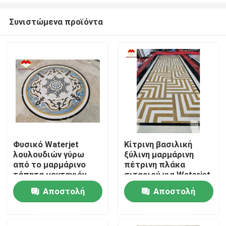
Συνιστώμενα προϊόντα
Φυσικό Waterjet
Κίτρινη βασιλική
λουλουδιών γύρω
ξύλινη μαρμάρινη
Σπίτι
από το μαρμάρινο
πέτρινη πλάκα
τάπητα μενταγιόν
σιταριού για Waterjet
κεραμιδιών
λόμπι το μενταγιόν
Αποστολή
Αποστολή
Σχετικά με εμάς
ερώτησης
ερώτησης
Επαφές