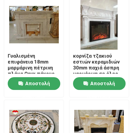
Προϊόντα
Πέτρινες πλάκες γρανίτη
Πέτρινα κεραμίδια γρανίτη
Γυαλισμένη
κορνίζα τζακιού
επιφάνεια 18mm
εστιών κεραμιδιών
μαρμάρινη πέτρινη
30mm παχιά άσπρη
Γυαλισμένος γρανίτης Stone
πλάκα Onyx πάχους
μαρμάρινη σε όλες
τις εμπνεύσεις
Αποστολή
Αποστολή
πλαισίου
Φλεμένος γρανίτης Stone
ερώτησης
ερώτησης
Μαρμάρινη πέτρινη πλάκα
μαρμάρινο κεραμίδι πετρών