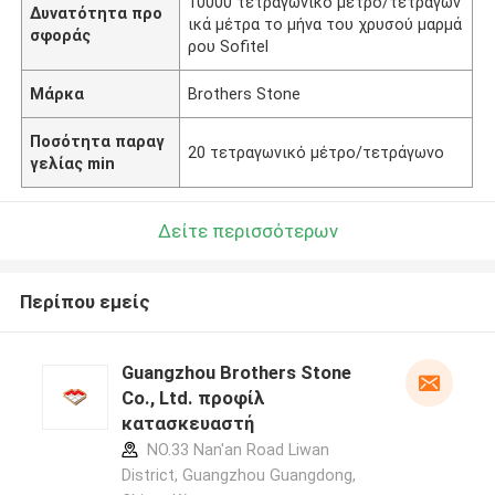
10000 τετραγωνικό μέτρο/τετραγων
Δυνατότητα προ
ικά μέτρα το μήνα του χρυσού μαρμά
σφοράς
ρου Sofitel
Μάρκα
Brothers Stone
Ποσότητα παραγ
20 τετραγωνικό μέτρο/τετράγωνο
γελίας min
Δείτε περισσότερων
Περίπου εμείς
Guangzhou Brothers Stone
Co., Ltd. προφίλ
κατασκευαστή
NO.33 Nan'an Road Liwan
District, Guangzhou Guangdong,