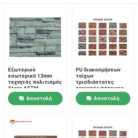
Εξωτερικό
PU διακοσμήσεων
εσωτερικό 13mm
τοίχων
τεχνητός πολιτισμός
τρισδιάστατες
Stone ASTM
τεχνητές πέτρινες
επιτροπές
Σπίτι
Αποστολή
Αποστολή
πολυουρεθάνιου
ερώτησης
ερώτησης
Προϊόντα
Σχετικά με εμάς