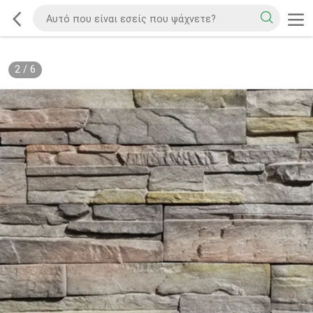
2
/
6