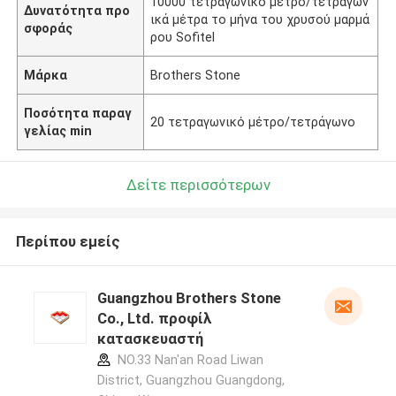
10000 τετραγωνικό μέτρο/τετραγων
Δυνατότητα προ
ικά μέτρα το μήνα του χρυσού μαρμά
σφοράς
ρου Sofitel
Μάρκα
Brothers Stone
Ποσότητα παραγ
20 τετραγωνικό μέτρο/τετράγωνο
γελίας min
Δείτε περισσότερων
Περίπου εμείς
Guangzhou Brothers Stone
Co., Ltd. προφίλ
κατασκευαστή
NO.33 Nan'an Road Liwan
District, Guangzhou Guangdong,