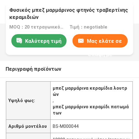
Φυσικός μπεζ μαρμάρινος φτηνός τραβερτίνης
κεραμιδιών
MOQ：20 τετραγωνικό μέτρο/τετράγωνο
Τιμή：negotiable
Καλύτερη τιμή
Μας ελάτε σε
επαφή με
Περιγραφή προϊόντων
μπεζ μαρμάρινα κεραμίδια λουτρ
ών
Υψηλό φως:
,
μπεζ μαρμάρινο κεραμίδι πατωμά
των
Αριθμό μοντέλου
BS-M000044