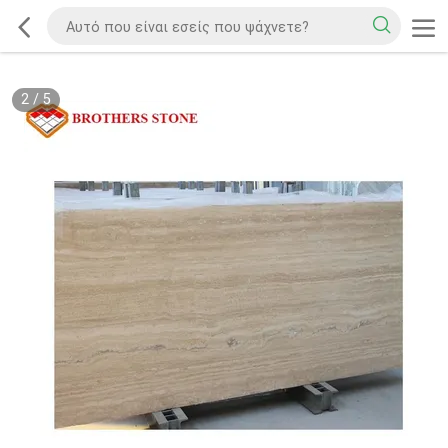
2
/
5