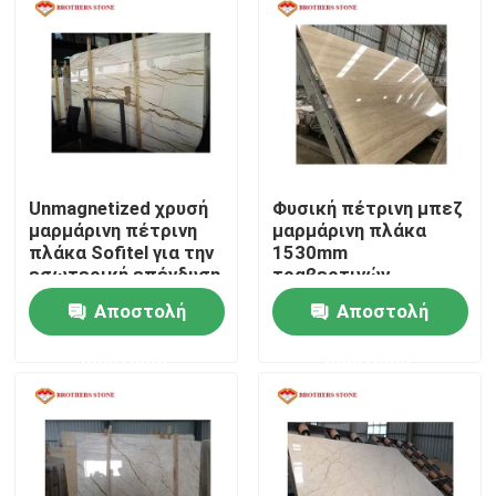
Επισκεψή εργοστασίου
Έλεγχος ποιότητας
Επικοινωνήστε μαζί μας
Unmagnetized χρυσή
Φυσική πέτρινη μπεζ
μαρμάρινη πέτρινη
μαρμάρινη πλάκα
πλάκα Sofitel για την
1530mm
Ειδήσεις
εσωτερική επένδυση
τραβερτινών
τοίχων
τυποποιημένο
Αποστολή
Αποστολή
μέγεθος πάχους
Υποθέσεις
ερώτησης
ερώτησης
Ζητήστε μια προσφορά
Πέτρινες πλάκες γρανίτη