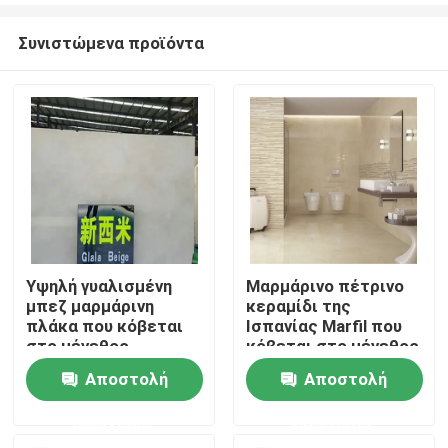
Συνιστώμενα προϊόντα
Υψηλή γυαλισμένη
Μαρμάρινο πέτρινο
μπεζ μαρμάρινη
κεραμίδι της
Σπίτι
πλάκα που κόβεται
Ισπανίας Marfil που
στο μέγεθος,
κόβεται στο μέγεθος
μαρμάρινο κεραμίδι
με την κάμπτοντας
Αποστολή
Αποστολή
Προϊόντα
Crema Marfil
αντίσταση 11.5Mpa
ερώτησης
ερώτησης
Σχετικά με εμάς