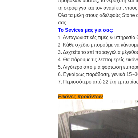
προβολών ύδατος, το νεροχύτη και τη
τη στρόφιγγα και τον αναμίκτη, ντους
Όλα τα μέλη στους αδελφούς Stone α
σας.
Το Sevices μας για σας:
Ανταγωνιστικές τιμές & υπηρεσία 
1.
Κάθε σχέδιο μπορούμε να κάνουμε 
2.
3. Δεχτείτε το επί παραγγελία μέγεθο
4. Θα πάρουμε τις λεπτομερείς εικόν
5. Λιγότερο από μια φόρτωση εμπορε
6. Εγκαίρως παράδοση, γενικά 15~3
7. Περισσότερο από 22 έτη εμπειρίας
Εικόνες προϊόντων