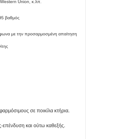
 Western Union, κ.λπ.
95 βαθμός
φωνα με την προσαρμοσμένη απαίτηση
ίτης
εφαρμόσιμους σε ποικίλα κτήρια.
ος-επένδυση και ούτω καθεξής.