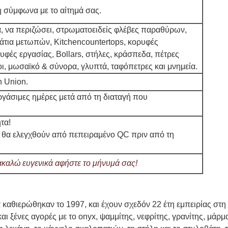
 σύμφωνα με το αίτημά σας.
α, να περιζώσει, στρωματοειδείς φλέβες παραθύρων,
τια μετωπών, Kitchencountertops, κορυφές
υφές εργασίας, Bollars, στήλες, κράσπεδα, πέτρες
ι, μωσαϊκό & σύνορα, γλυπτά, ταφόπετρες και μνημεία.
rn Union.
γάσιμες ημέρες μετά από τη διαταγή που
τα!
Αφήστε ένα μήνυμα
 θα ελεγχθούν από πεπειραμένο QC πριν από τη
We bellen je snel terug!
καλώ ευγενικά αφήστε το μήνυμά σας!
 καθιερώθηκαν το 1997, και έχουν σχεδόν 22 έτη εμπειρίας στη
αι ξένες αγορές με το onyx, ψαμμίτης, νεφρίτης, γρανίτης, μάρμα