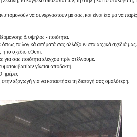
 λεκάνη, το κάγγελο σκαλοπατιών, τη στήλη και το στυλοβάτη, τη
.
νυπομονούν να συνεργαστούν με σας, και είναι έτοιμα να παρέ
θέρμανσης & υψηλός - ποιότητα.
όπως τα λογικά αιτήματά σας αλλάζουν στα αρχικά σχέδιά μας.
ς ή το σχέδιο cOem.
υποβολή
ες για σας ποιότητα ελέγχου πρίν στέλνουμε.
υματοκιβωτίων γίνεται αποδεκτή.
0 ημέρες.
 στην εξαγωγή για να καταστήσει τη διαταγή σας ομαλότερη.