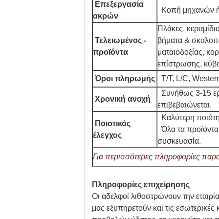
Επεξεργασία
Κοπή μηχανών ή
ακρών
Πλάκες, κεραμίδι
Τελειωμένος -
βήματα & σκαλοπά
προϊόντα
ματαιοδοξίας, κορ
επίστρωσης, κύβο
Όροι πληρωμής
T/T, L/C, Weste
Συνήθως 3-15 ερ
Χρονική ανοχή
επιβεβαιώνεται.
Καλύτερη ποιότη
Ποιοτικός
Όλα τα προϊόντα
έλεγχος
συσκευασία.
Για περισσότερες πληροφορίες παρα
Πληροφορίες επιχείρησης
Οι αδελφοί λιθοστρώνουν την εταιρία
μας εξυπηρετούν και τις εσωτερικές κ