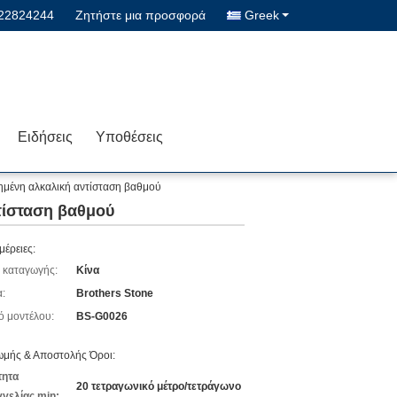
622824244
Ζητήστε μια προσφορά
Greek
Ειδήσεις
Υποθέσεις
ημένη αλκαλική αντίσταση βαθμού
τίσταση βαθμού
μέρειες:
 καταγωγής:
Κίνα
:
Brothers Stone
ό μοντέλου:
BS-G0026
μής & Αποστολής Όροι:
τητα
20 τετραγωνικό μέτρο/τετράγωνο
γελίας min: