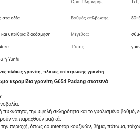
Όροι Πληρωμής:
T/T,
ς στα οξέα
Βαθμός στίλβωσης:
80~
 και υπαίθρια διακόσμηση
Μέγεθος:
σύμ
stere
Τύπος:
γραν
u ή Yunfu
νες πλάκες γρανίτη
,
πλάκες επίστρωσης γρανίτη
ωμα κεραμίδια γρανίτη G654 Padang σκοτεινά
α
ινοβολία.
λή πυκνότητα, την υψηλή σκληρότητα και το γυαλισμένο βαθμό, 
πορούν να παραχθούν μαζικά.
ι την περιοχή, όπως counter-top κουζινών, βήμα, πάτωμα, τοίχ