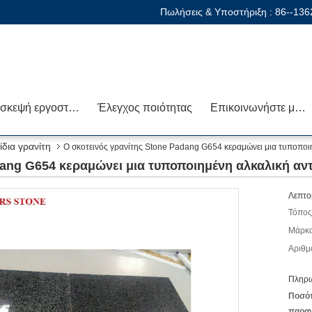
Πωλήσεις & Υποστήριξη :
86--13
Επισκεψή εργοστασίου
Έλεγχος ποιότητας
Επικοινωνήστε μαζί μας
ίδια γρανίτη
Ο σκοτεινός γρανίτης Stone Padang G654 κεραμώνει μια τυποποι
dang G654 κεραμώνει μια τυποποιημένη αλκαλική αν
Λεπτο
Τόπος
Μάρκα
Αριθμ
Πληρω
Ποσό
παραγ