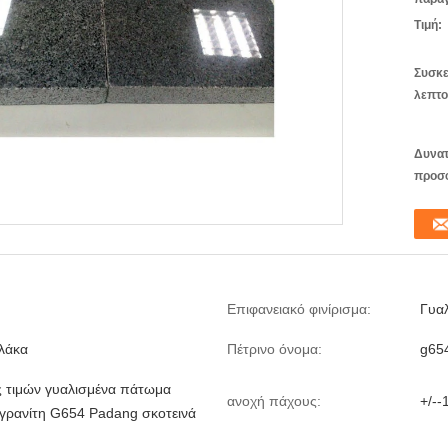
Τιμή:
Συσκε
λεπτο
Δυνατ
προσ
Επιφανειακό φινίρισμα:
Γυα
λάκα
Πέτρινο όνομα:
g65
ς τιμών γυαλισμένα πάτωμα
ανοχή πάχους:
+/--
 γρανίτη G654 Padang σκοτεινά