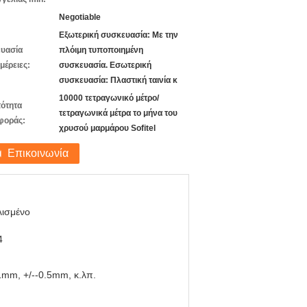
Negotiable
Εξωτερική συσκευασία: Με την
υασία
πλόιμη τυποποιημένη
μέρειες:
συσκευασία. Εσωτερική
συσκευασία: Πλαστική ταινία κ
10000 τετραγωνικό μέτρο/
ότητα
τετραγωνικά μέτρα το μήνα του
φοράς:
χρυσού μαρμάρου Sofitel
Επικοινωνία
λισμένο
4
1mm, +/--0.5mm, κ.λπ.