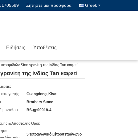
-81705589
Ζητήστε μια προσφορά
Greek
Ειδήσεις
Υποθέσεις
εραμιδιών Ston γρανίτη της Ινδίας Tan καφετί
ανίτη της Ινδίας Tan καφετί
μέρειες:
 καταγωγής:
Guangdong, Κίνα
:
Brothers Stone
ό μοντέλου:
BS-gp00018-4
μής & Αποστολής Όροι:
τητα
5 τετραγωνικό μέτρο/τετράγωνο
γελίας min: