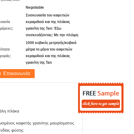
Negotiable
Συσκευασία του καφετιών
υασία
κεραμιδιού και της πλάκας
μέρειες:
γρανίτη της Tan: Έξω
συσκευάζοντας: Με την πλόιμη
1000 κυβικός μετρητής/κυβικά
ότητα
μέτρα το μήνα του καφετιών
φοράς:
κεραμιδιού και της πλάκας
γρανίτη της Tan
Επικοινωνία
άλη πλάκα
ισμένος καφετής γρανίτης μαυρίσματος
Ινδίας φύσης