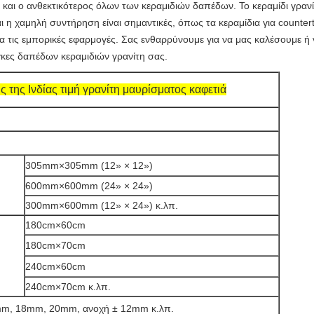
και ο ανθεκτικότερος όλων των κεραμιδιών δαπέδων. Το κεραμίδι γρανίτη
αι η χαμηλή συντήρηση είναι σημαντικές, όπως τα κεραμίδια για count
α τις εμπορικές εφαρμογές. Σας ενθαρρύνουμε για να μας καλέσουμε ή 
γκες δαπέδων κεραμιδιών γρανίτη σας.
 της Ινδίας τιμή γρανίτη μαυρίσματος καφετιά
305mm×305mm (12»
×
12»)
600mm×600mm (24»
×
24»)
300mm×600mm (12»
×
24») κ.λπ.
180cm×60cm
180cm×70cm
240cm×60cm
240cm×70cm κ.λπ.
m, 18mm, 20mm, ανοχή
±
12mm κ.λπ.