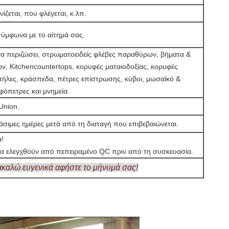
νίζεται, που φλέγεται, κ.λπ.
ύμφωνα με το αίτημά σας.
 να περιζώσει, στρωματοειδείς φλέβες παραθύρων, βήματα &
, Kitchencountertops, κορυφές ματαιοδοξίας, κορυφές
 στήλες, κράσπεδα, πέτρες επίστρωσης, κύβοι, μωσαϊκό &
φόπετρες και μνημεία.
 Union.
σιμες ημέρες μετά από τη διαταγή που επιβεβαιώνεται.
Αφήστε ένα μήνυμα
α!
We bellen je snel terug!
θα ελεγχθούν από πεπειραμένο QC πριν από τη συσκευασία.
καλώ ευγενικά αφήστε το μήνυμά σας!