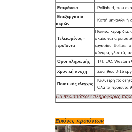
Επιφάνεια
Pollished, που ακο
Επεξεργασία
Κοπή μηχανών ή σ
ακρών
Πλάκες, κεραμίδια,
Τελειωμένος -
σκαλοπάτια μετωπών
προϊόντα
εργασίας, Bollars,
σύνορα, γλυπτά, τα
Όροι πληρωμής
T/T, L/C, Western
Χρονική ανοχή
Συνήθως 3-15 εργά
Καλύτερη ποιότητ
Ποιοτικός έλεγχος
Όλα τα προϊόντα 
Για περισσότερες πληροφορίες παρα
Εικόνες προϊόντων