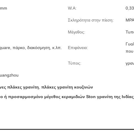
0mm
W.A:
0,33
Σκληρότητα στην πίεση:
MPA
Μέγεθος:
Τυπ
Γυαλ
uare, πάρκο, διακόσμηση, κ.λπ.
Επιφάνεια:
που 
Τύπος:
γραν
Guangzhou
νες πλάκες γρανίτη
,
πλάκες γρανίτη κουζινών
 ή προσαρμοσμένο μέγεθος κεραμιδιών Ston γρανίτη της Ινδίας