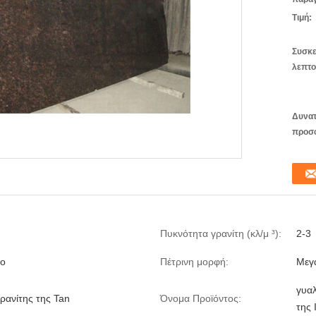
Τιμή:
Συσκε
λεπτο
Δυνατ
προσ
Πυκνότητα γρανίτη (κλ/μ ³):
2-3
νο
Πέτρινη μορφή:
Μεγ
γυαλ
ρανίτης της Tan
Όνομα Προϊόντος:
της 