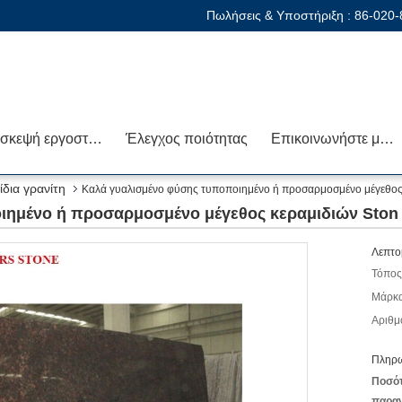
Πωλήσεις & Υποστήριξη :
86-020
Επισκεψή εργοστασίου
Έλεγχος ποιότητας
Επικοινωνήστε μαζί μας
ίδια γρανίτη
Καλά γυαλισμένο φύσης τυποποιημένο ή προσαρμοσμένο μέγεθος κ
ημένο ή προσαρμοσμένο μέγεθος κεραμιδιών Ston γρ
Λεπτο
Τόπος
Μάρκα
Αριθμ
Πληρω
Ποσό
παραγ