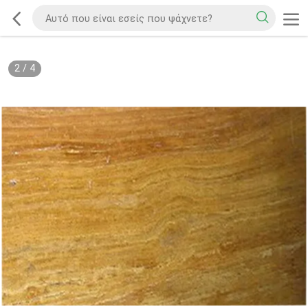
2
/
4