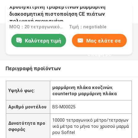
Χρυσή/κίτρινη τραβερτινών μαρμάρινη
διακοσμητική πιστοποίηση CE πιάτων
πολωνική ακονισμένη
MOQ：20 τετραγωνικό μέτρο/τετράγωνο
Τιμή：negotiable
Καλύτερη τιμή
Μας ελάτε σε
επαφή με
Περιγραφή προϊόντων
μαρμάρινη πλάκα κουζινών
,
Υψηλό φως:
countertop μαρμάρινη πλάκα
Αριθμό μοντέλου
BS-M00025
10000 τετραγωνικό μέτρο/τετραγων
Δυνατότητα προ
ικά μέτρα το μήνα του χρυσού μαρμά
σφοράς
ρου Sofitel